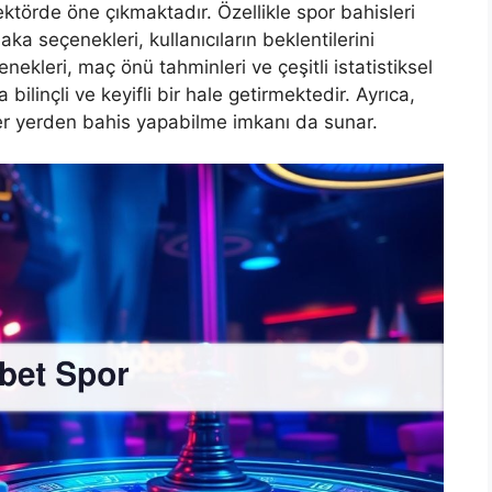
sektörde öne çıkmaktadır. Özellikle spor bahisleri
ka seçenekleri, kullanıcıların beklentilerini
nekleri, maç önü tahminleri ve çeşitli istatistiksel
ilinçli ve keyifli bir hale getirmektedir. Ayrıca,
er yerden bahis yapabilme imkanı da sunar.