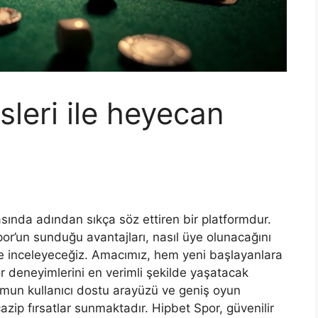
leri ile heyecan
sında adından sıkça söz ettiren bir platformdur.
’un sunduğu avantajları, nasıl üye olunacağını
lde inceleyeceğiz. Amacımız, hem yeni başlayanlara
r deneyimlerini en verimli şekilde yaşatacak
ormun kullanıcı dostu arayüzü ve geniş oyun
azip fırsatlar sunmaktadır. Hipbet Spor, güvenilir