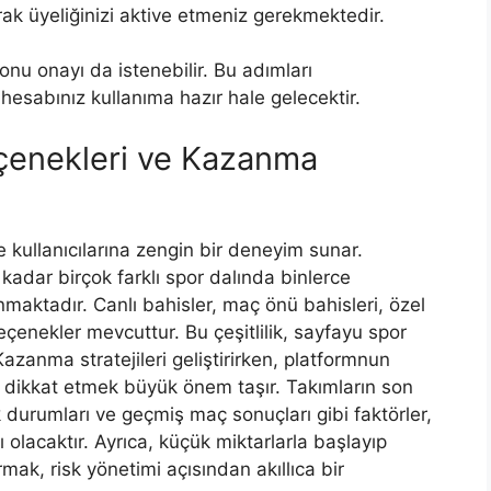
arak üyeliğinizi aktive etmeniz gerekmektedir.
nu onayı da istenebilir. Bu adımları
esabınız kullanıma hazır hale gelecektir.
çenekleri ve Kazanma
e kullanıcılarına zengin bir deneyim sunar.
adar birçok farklı spor dalında binlerce
ktadır. Canlı bahisler, maç önü bahisleri, özel
 seçenekler mevcuttur. Bu çeşitlilik, sayfayu spor
 Kazanma stratejileri geliştirirken, platformnun
re dikkat etmek büyük önem taşır. Takımların son
 durumları ve geçmiş maç sonuçları gibi faktörler,
olacaktır. Ayrıca, küçük miktarlarla başlayıp
mak, risk yönetimi açısından akıllıca bir