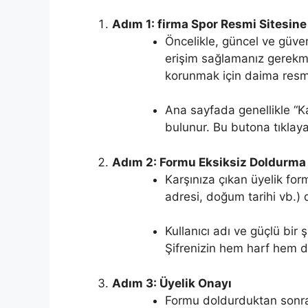
Adım 1: firma Spor Resmi Sitesine
Öncelikle, güncel ve güveni
erişim sağlamanız gerekme
korunmak için daima resmi
Ana sayfada genellikle “Ka
bulunur. Bu butona tıklaya
Adım 2: Formu Eksiksiz Doldurma
Karşınıza çıkan üyelik for
adresi, doğum tarihi vb.) 
Kullanıcı adı ve güçlü bir 
Şifrenizin hem harf hem 
Adım 3: Üyelik Onayı
Formu doldurduktan sonra, 