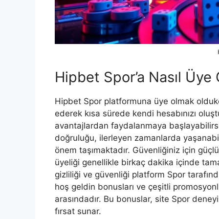
Hipbet Spor’a Nasıl Üye
Hipbet Spor platformuna üye olmak oldukça 
ederek kısa sürede kendi hesabınızı oluşt
avantajlardan faydalanmaya başlayabilirsini
doğruluğu, ilerleyen zamanlarda yaşanab
önem taşımaktadır. Güvenliğiniz için güçlü
üyeliği genellikle birkaç dakika içinde tam
gizliliği ve güvenliği platform Spor taraf
hoş geldin bonusları ve çeşitli promosyonla
arasındadır. Bu bonuslar, site Spor deneyim
fırsat sunar.