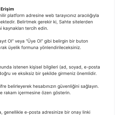
 Erişim
lir platform adresine web tarayıcınız aracılığıyla
ktedir. Belirtmek gerekir ki, Sahte sitelerden
 kaynakları tercih edin.
yıt Ol” veya “Üye Ol” gibi belirgin bir buton
rak üyelik formuna yönlendirileceksiniz.
munda istenen kişisel bilgileri (ad, soyad, e-posta
doğru ve eksiksiz bir şekilde girmeniz önemlidir.
şifre belirleyerek hesabınızın güvenliğini sağlayın.
de rakam içermesine özen gösterin.
genellikle e-posta adresinize bir onay linki