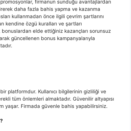
zel promosyonlar, firmanun sunduğu avantajlardan
direrek daha fazla bahis yapma ve kazanma
usları kullanmadan önce ilgili çevrim şartlarını
 kendine özgü kuralları ve şartları
k bonuslardan elde ettiğiniz kazançları sorunsuz
 olarak güncellenen bonus kampanyalarıyla
tadır.
r platformdur. Kullanıcı bilgilerinin gizliliği ve
ekli tüm önlemleri almaktadır. Güvenilir altyapısı
m yaşar. Firmada güvenle bahis yapabilirsiniz.
m?