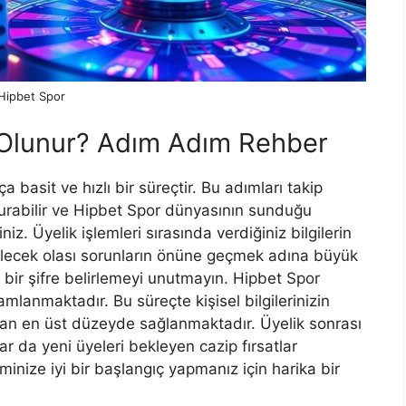
Hipbet Spor
 Olunur? Adım Adım Rehber
basit ve hızlı bir süreçtir. Bu adımları takip
urabilir ve Hipbet Spor dünyasının sunduğu
z. Üyelik işlemleri sırasında verdiğiniz bilgilerin
ilecek olası sorunların önüne geçmek adına büyük
 bir şifre belirlemeyi unutmayın. Hipbet Spor
amlanmaktadır. Bu süreçte kişisel bilgilerinizin
ından en üst düzeyde sağlanmaktadır. Üyelik sonrası
r da yeni üyeleri bekleyen cazip fırsatlar
inize iyi bir başlangıç yapmanız için harika bir