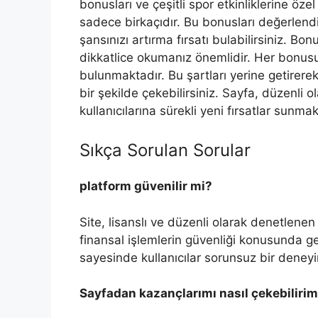
bonusları ve çeşitli spor etkinliklerine ö
sadece birkaçıdır. Bu bonusları değerlen
şansınızı artırma fırsatı bulabilirsiniz. Bon
dikkatlice okumanız önemlidir. Her bonusun
bulunmaktadır. Bu şartları yerine getirere
bir şekilde çekebilirsiniz. Sayfa, düzenli
kullanıcılarına sürekli yeni fırsatlar sunmak
Sıkça Sorulan Sorular
platform güvenilir mi?
Site, lisanslı ve düzenli olarak denetlenen bi
finansal işlemlerin güvenliği konusunda ger
sayesinde kullanıcılar sorunsuz bir deneyi
Sayfadan kazançlarımı nasıl çekebiliri