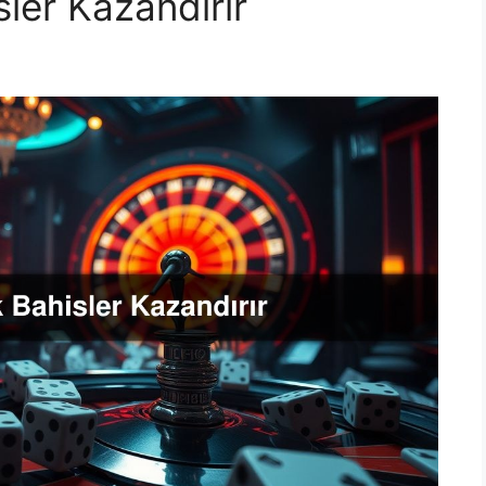
sler Kazandırır