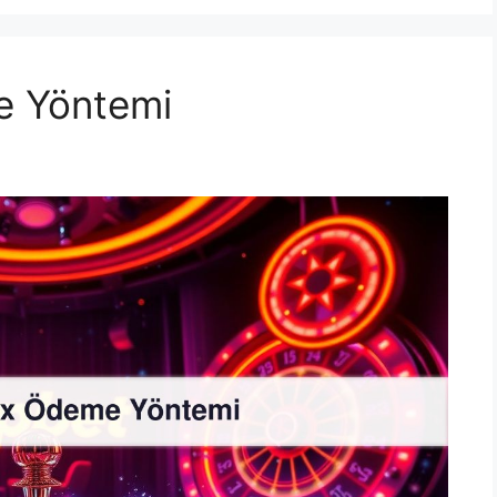
e Yöntemi