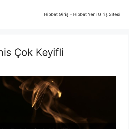
Hipbet Giriş – Hipbet Yeni Giriş Sitesi
is Çok Keyifli