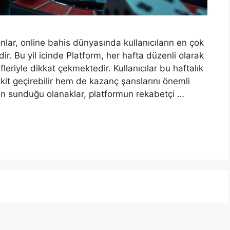
ar, online bahis dünyasında kullanıcıların en çok
ir. Bu yil icinde Platform, her hafta düzenli olarak
leriyle dikkat çekmektedir. Kullanıcılar bu haftalık
akit geçirebilir hem de kazanç şanslarını önemli
inin sunduğu olanaklar, platformun rekabetçi …